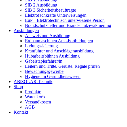
SIB 2 Ausbildung
SIB 3 Sicherheitsbeauftragte
Elektrofachkräfte Unterweisungen
EuP – Elektrotechnisch unterwiesene Person
Brandschutzhelfer und Brandschutzevakuierung
Ausbildungen
Ausweis und Ausbildung
Erdbaumaschinen Aus.-Fortbildungen
Ladungssicherung
Kranführer und Anschlägerausbildung
Hubarbeitsbühnen Ausbildung
Gabelstaplerfahrer/in
Leitern und Tritte, Gerüste, Regale prüfen
Bewachungsgewerbe
Hygiene im Gesundheitswesen
ABiSOLAR-Technik
Shop
Produkte
Warenkorb
Versandkosten
AGB
Kontakt