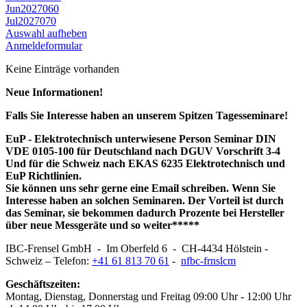
Jun
2027
06
0
Jul
2027
07
0
Auswahl aufheben
Anmeldeformular
Keine Einträge vorhanden
Neue Informationen!
Falls Sie Interesse haben an unserem Spitzen Tagesseminare!
EuP - Elektrotechnisch unterwiesene Person Seminar DIN
VDE 0105-100 für Deutschland nach DGUV Vorschrift 3-4
Und für die Schweiz nach EKAS 6235 Elektrotechnisch und
EuP Richtlinien.
Sie können uns sehr gerne eine Email schreiben. Wenn Sie
Interesse haben an solchen Seminaren. Der Vorteil ist durch
das Seminar, sie bekommen dadurch Prozente bei Hersteller
über neue Messgeräte und so weiter*****
IBC-Frensel GmbH - Im Oberfeld 6 - CH-4434 Hölstein -
Schweiz – Telefon:
+41 61 813 70 61
-
nf
bc-fr
ns
l
c
m
Geschäftszeiten:
Montag, Dienstag, Donnerstag und Freitag 09:00 Uhr - 12:00 Uhr