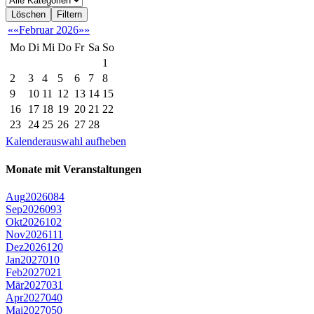
Löschen
Filtern
««
Februar 2026
»»
Mo
Di
Mi
Do
Fr
Sa
So
1
2
3
4
5
6
7
8
9
10
11
12
13
14
15
16
17
18
19
20
21
22
23
24
25
26
27
28
Kalenderauswahl aufheben
Monate mit Veranstaltungen
Aug
2026
08
4
Sep
2026
09
3
Okt
2026
10
2
Nov
2026
11
1
Dez
2026
12
0
Jan
2027
01
0
Feb
2027
02
1
Mär
2027
03
1
Apr
2027
04
0
Mai
2027
05
0